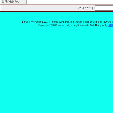
当日のお知らせ
パスワード
【ゲストハウスゆうあん】 〒088-3204 北海道川上郡弟子屈町朝日３丁目18番6号 TEL : 0
Copyright(C)2003 uan co.,ltd , all right reserved./ Web Designed by:
RO