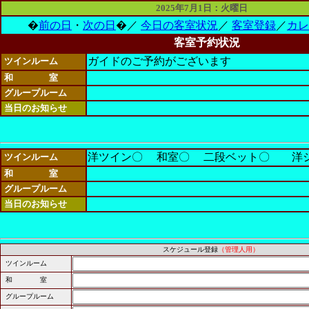
2025年7月1日：火曜日
�
前の日
・
次の日
�／
今日の客室状況
／
客室登録
／
カレ
客室予約状況
ガイドのご予約がございます
ツインルーム
和 室
グループルーム
当日のお知らせ
洋ツイン〇 和室〇 二段ベット〇 洋シ
ツインルーム
和 室
グループルーム
当日のお知らせ
スケジュール登録
（管理人用）
ツインルーム
和 室
グループルーム